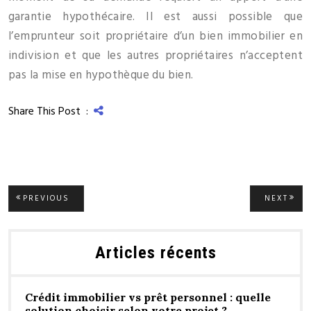
garantie hypothécaire. Il est aussi possible que
l’emprunteur soit propriétaire d’un bien immobilier en
indivision et que les autres propriétaires n’acceptent
pas la mise en hypothèque du bien.
Share This Post :
Navigation
PREVIOUS
NEXT
PREVIOUS
NEXT
POST:
POST
de
Articles récents
l’article
Crédit immobilier vs prêt personnel : quelle
solution choisir selon votre projet ?